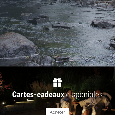

Cartes-cadeaux
disponibles
Acheter